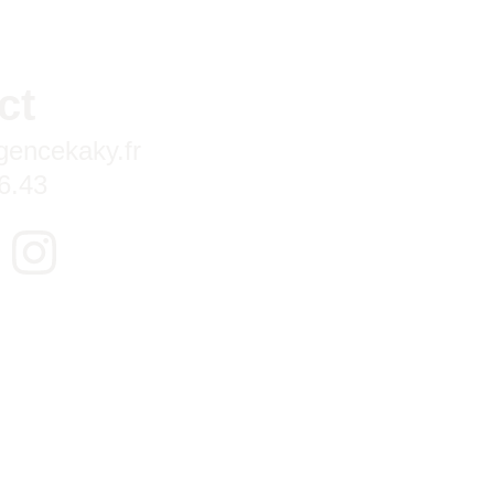
ct
encekaky.fr
6.43