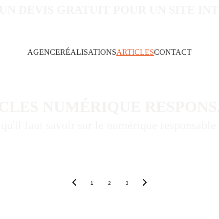
 UN DEVIS GRATUIT POUR UN SITE IN
AGENCE
RÉALISATIONS
ARTICLES
CONTACT
CLES NUMÉRIQUE RESPON
 qu'il faut savoir sur le numérique responsable
1
2
3