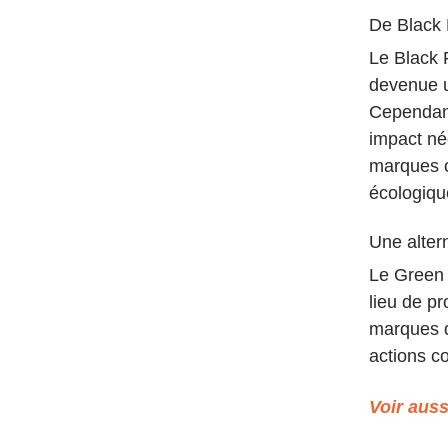
De Black 
Le Black 
devenue u
Cependant
impact né
marques o
écologique
Une alter
Le Green 
lieu de p
marques q
actions c
Voir aussi