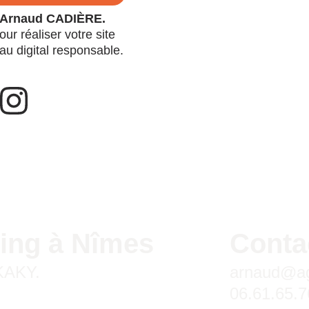
is Arnaud CADIÈRE.
r réaliser votre site 
au digital responsable.
ing à Nîmes
Conta
 KAKY.
arnaud@ag
06.61.65.7