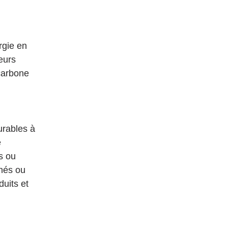
gie en 
eurs 
carbone 
rables à 
 
s ou 
nés ou 
uits et 