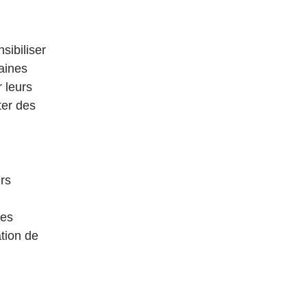
ibiliser 
aines 
 leurs 
ter des 
rs 
es 
tion de 