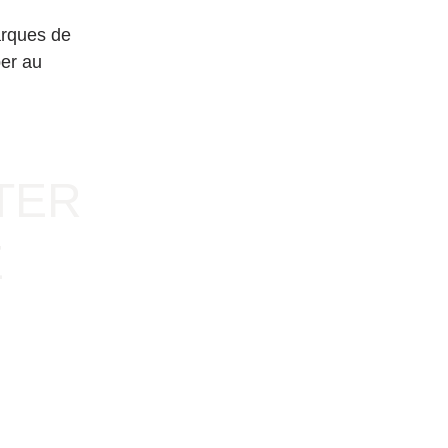
arques de 
er au 
TER 
 