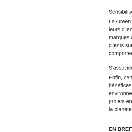
Sensibilis
Le Green 
leurs cli
marques o
clients s
comportem
S'associer
Enfin, ce
bénéfices
environne
projets en
la planète
EN BRE