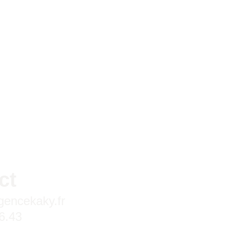
ct
encekaky.fr
6.43