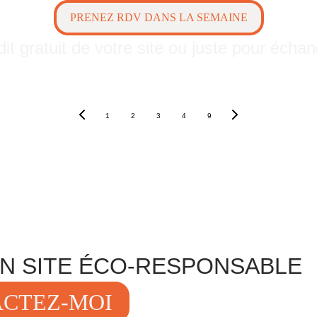
PRENEZ RDV DANS LA SEMAINE
it gratuit de votre site ou juste pour écha
1
2
3
4
9
UN SITE ÉCO-RESPONSABLE
CTEZ-MOI