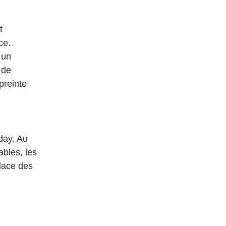
t 
ce. 
 un 
 de 
reinte 
day. Au 
bles, les 
lace des 