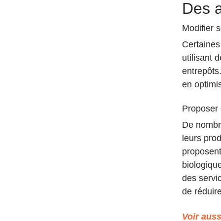
Des a
Modifier 
Certaines
utilisant 
entrepôts
en optimis
Proposer 
De nombre
leurs pro
proposent
biologiqu
des servic
de réduir
Voir aussi