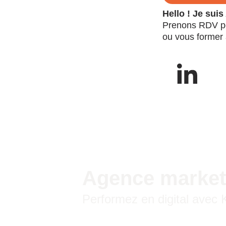
Hello ! Je su
Prenons RDV pou
ou vous former 
Agence market
Performez en digital avec